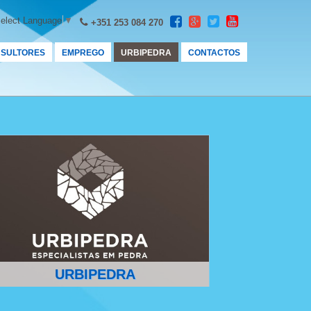
elect Language
▼
+351 253 084 270
SULTORES
EMPREGO
URBIPEDRA
CONTACTOS
URBIPEDRA